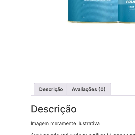
Descrição
Avaliações (0)
Descrição
Imagem meramente ilustrativa
Acabamento poliuretano acrílico bi component